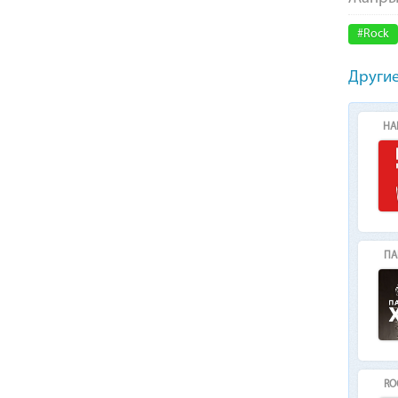
#Rock
Другие
НА
ПА
RO