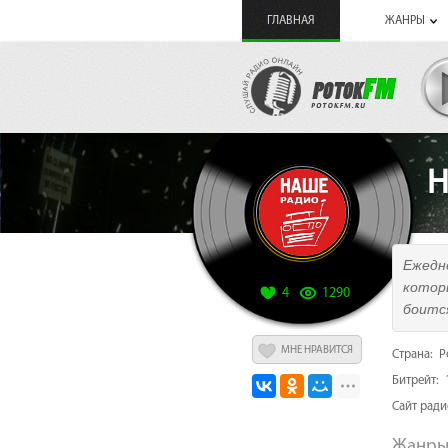
ГЛАВНАЯ
ЖАНРЫ
Н
Ежедн
котор
4
1290
боитс
МНЕ НРАВИТСЯ
Страна: Р
Битрейт: 
Cайт рад