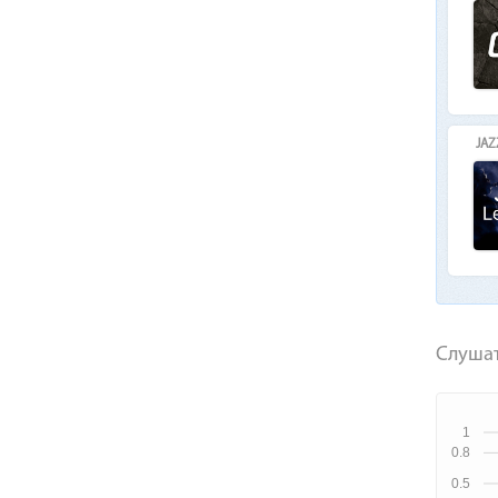
JAZ
Слушат
1
0.8
0.5