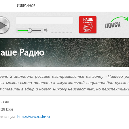
ИЗБРАННОЕ
аше Радио
евно 2 миллиона россиян настраиваются на волну «Нашего ра
ых можно смело отнести к «музыкальной энциклопедии русског
я ставить в эфир и новых, никому неизвестных, но перспективн
оссия
128 kbps
иостанции:
https://www.nashe.ru