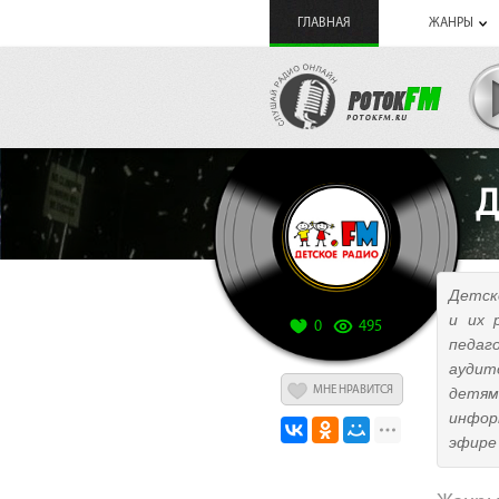
ГЛАВНАЯ
ЖАНРЫ
Д
Детск
и их 
0
495
педаг
аудит
МНЕ НРАВИТСЯ
детям
инфор
эфире