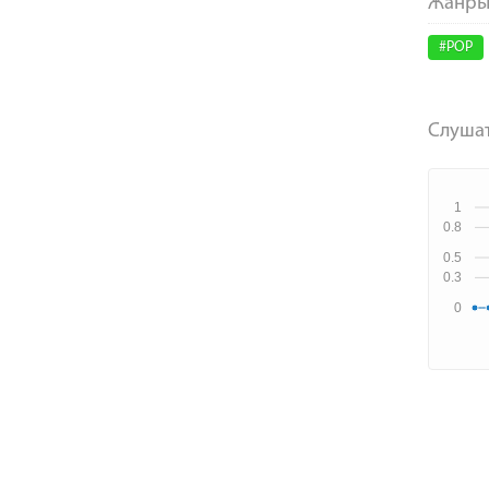
#POP
Слушат
1
0.8
0.5
0.3
0