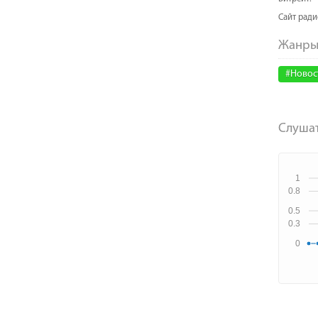
Cайт рад
#Новос
Слушат
1
0.8
0.5
0.3
0