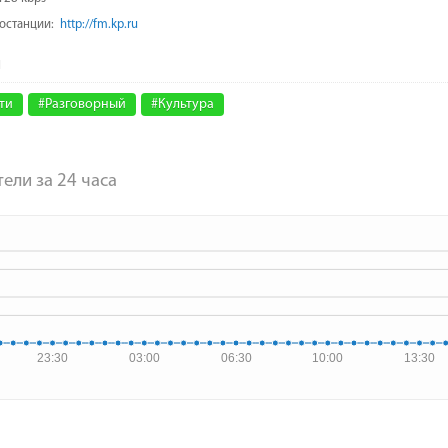
иостанции:
http://fm.kp.ru
ти
#Разговорный
#Культура
ели за 24 часа
23:30
03:00
06:30
10:00
13:30