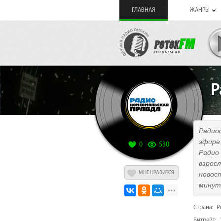
ГЛАВНАЯ
ЖАНРЫ
Р
Радио
эфире
0
530
Радио
взрос
МНЕ НРАВИТСЯ
новос
минут 
Страна: Р
Битрейт: 