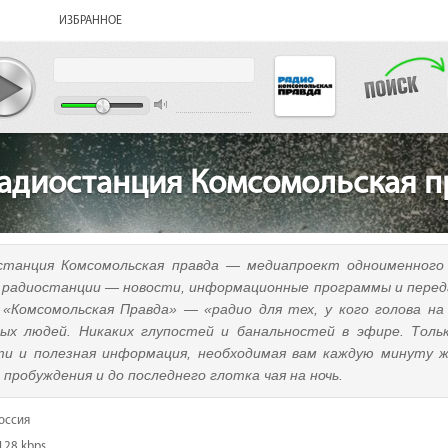
ИЗБРАННОЕ
адиостанция Комсомольская п
станция Комсомольская правда — медиапроект одноименного 
 радиостанции — новости, информационные программы и переда
 «Комсомольская Правда» — «радио для тех, у кого голова на
лых людей. Никаких глупостей и банальностей в эфире. Толь
ти и полезная информация, необходимая вам каждую минуту ж
пробуждения и до последнего глотка чая на ночь.
оссия
128 kbps