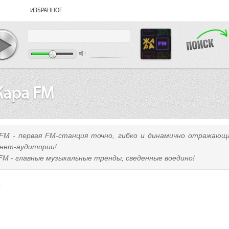
ИЗБРАННОЕ
ара FM
FM - первая FM-станция точно, гибко и динамично отражающ
нет-аудитории!
FM - главные музыкальные тренды, сведенные воедино!