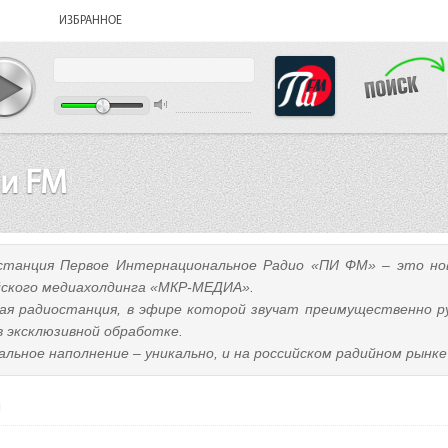
ИЗБРАННОЕ
и FM
станция Первое Интернациональное Радио «ПИ ФМ» – это но
йского медиахолдинга «МКР-МЕДИА».
ая радиостанция, в эфире которой звучат преимущественно р
в эксклюзивной обработке.
льное наполнение – уникально, и на российском радийном рынке