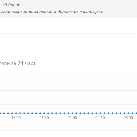
ный бренд.
ъединяем хороших людей и делаем их жизнь ярче!
ели за 24 часа
18:00
21:30
01:00
04:30
08:00