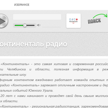
ИЗБРАННОЕ
онтиненталь радио
 «Континенталь» - это самая хитовая и современная российс
сти Челябинска и области, полезная информация в ре
екательные шоу.
фирным контентом ежедневно работает команда опытных пр
 радио «Континенталь» заряжает отличным настроением и дер
уальных событий Южного Урала.
 20 лет с нами начинают и проводят свой день свыше миллион
ах области.
 «Континенталь» - региональная радиостанция, зарекомендовав