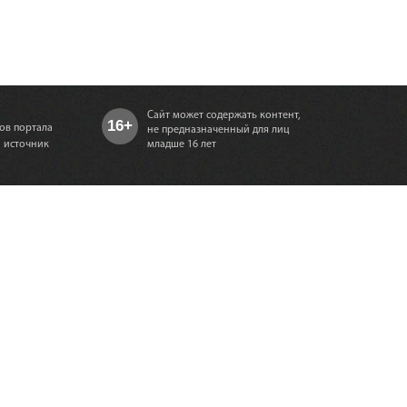
Сайт может содержать контент,
16+
ов портала
не предназначенный для лиц
а источник
младше 16 лет