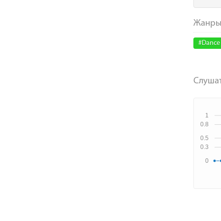
#Dance
Слушат
1
0.8
0.5
0.3
0