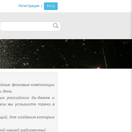
Регистрация
/
Вход
койные фоновые композиции
 день.
х российских ди-джеев и
часы вы услышите треки в
ций, для создания которых
ой нашей радиоволны!