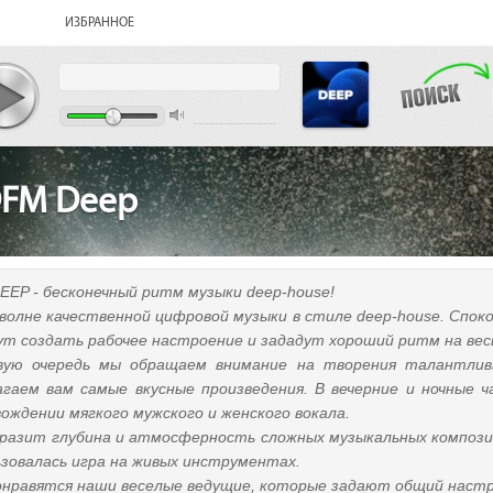
ИЗБРАННОЕ
FM Deep
EEP - бесконечный ритм музыки deep-house!
 волне качественной цифровой музыки в стиле deep-house. Спо
ут создать рабочее настроение и зададут хороший ритм на весь
вую очередь мы обращаем внимание на творения талантливы
агаем вам самые вкусные произведения. В вечерние и ночные 
ождении мягкого мужского и женского вокала.
оразит глубина и атмосферность сложных музыкальных компози
ьзовалась игра на живых инструментах.
онравятся наши веселые ведущие, которые задают общий настр