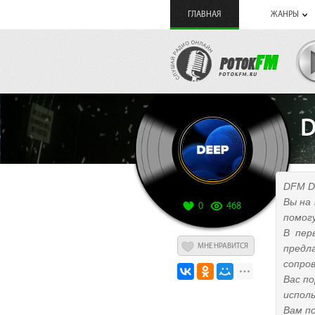
ГЛАВНАЯ
ЖАНРЫ
D
DFM D
Вы на
0
468
помог
В пер
МНЕ НРАВИТСЯ
предл
сопров
Вас п
испол
Вам п