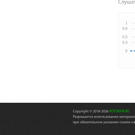
Слушат
1
0.8
0.5
0.3
0
Copyright © 2018-2026
POTOKFM.RU
Разрешается использование материал
при обязательном указании ссылки н