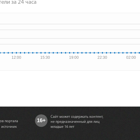
ели за 24 часа
12:00
15:30
19:00
22:30
02:00
Сайт может содержать контент,
16+
ов портала
не предназначенный для лиц
а источник
младше 16 лет