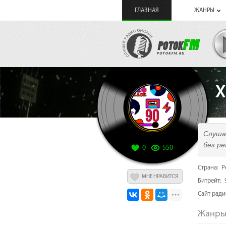
ГЛАВНАЯ
ЖАНРЫ
Х
Слуша
без р
0
550
Страна: Р
МНЕ НРАВИТСЯ
Битрейт: 
Cайт рад