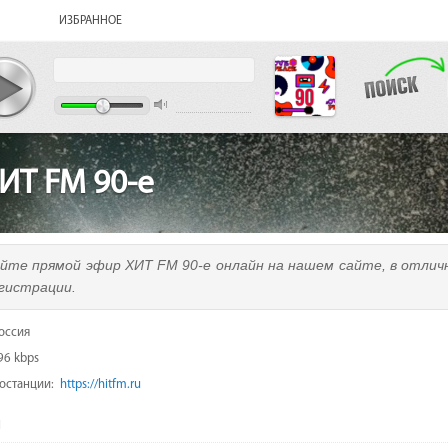
ИЗБРАННОЕ
ИТ FM 90-е
йте прямой эфир ХИТ FM 90-е онлайн на нашем сайте, в отлич
егистрации.
оссия
96 kbps
иостанции:
https://hitfm.ru