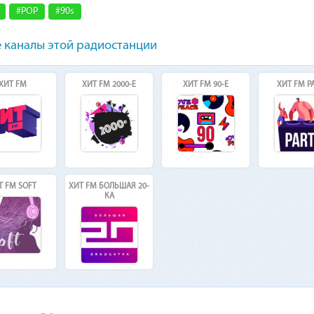
#POP
#90s
 каналы этой радиостанции
ХИТ FM
ХИТ FM 2000-Е
ХИТ FM 90-Е
ХИТ FM P
Т FM SOFT
ХИТ FM БОЛЬШАЯ 20-
КА