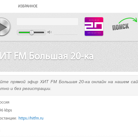
ИЗБРАННОЕ
ИТ FM Большая 20-ка
йте прямой эфир ХИТ FM Большая 20-ка онлайн на нашем сай
атно и без регистрации.
оссия
96 kbps
иостанции:
https://hitfm.ru