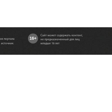
Сайт может содержать контент,
16+
ов портала
не предназначенный для лиц
а источник
младше 16 лет