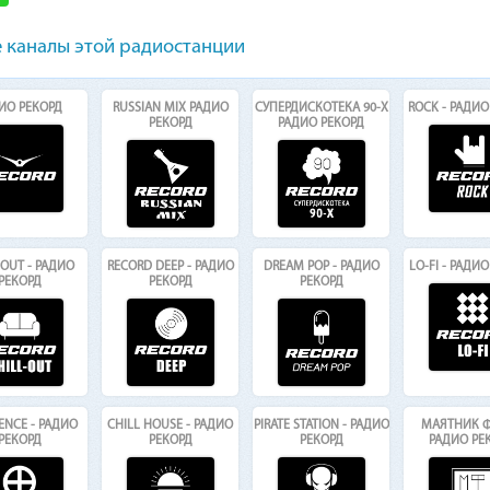
 каналы этой радиостанции
ИО РЕКОРД
RUSSIAN MIX РАДИО
СУПЕРДИСКОТЕКА 90-Х
ROCK - РАДИО
РЕКОРД
РАДИО РЕКОРД
-OUT - РАДИО
RECORD DEEP - РАДИО
DREAM POP - РАДИО
LO-FI - РАДИ
РЕКОРД
РЕКОРД
РЕКОРД
ENCE - РАДИО
CHILL HOUSE - РАДИО
PIRATE STATION - РАДИО
МАЯТНИК Ф
РЕКОРД
РЕКОРД
РЕКОРД
РАДИО РЕ