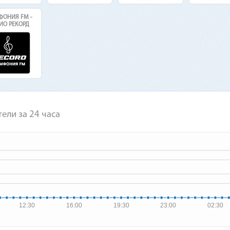
ОНИЯ FM -
ИО РЕКОРД
ели за 24 часа
12:30
16:00
19:30
23:00
02:30