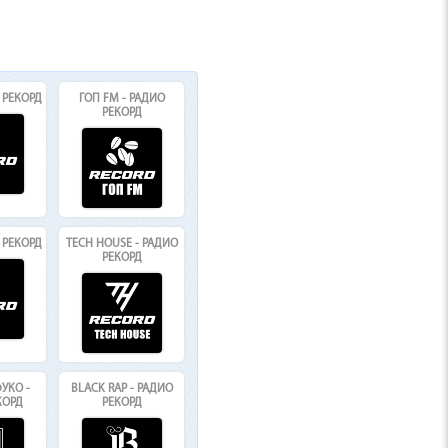
 РЕКОРД
ГОП FM - РАДИО
РЕКОРД
О РЕКОРД
TECH HOUSE - РАДИО
РЕКОРД
УКО -
BLACK RAP - РАДИО
КОРД
РЕКОРД