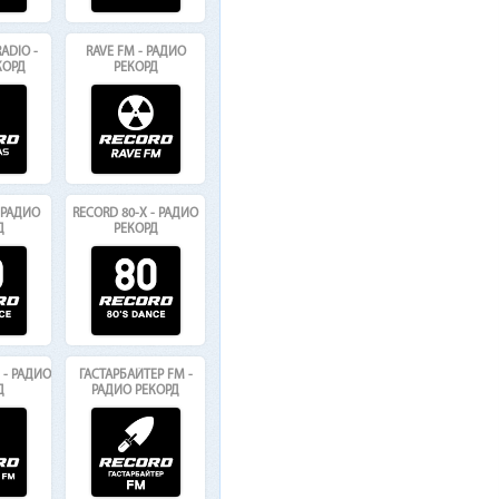
ADIO -
RAVE FM - РАДИО
КОРД
РЕКОРД
- РАДИО
RECORD 80-Х - РАДИО
Д
РЕКОРД
- РАДИО
ГАСТАРБАЙТЕР FM -
Д
РАДИО РЕКОРД