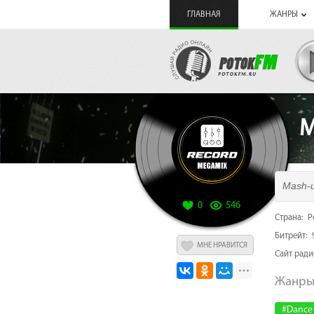
ГЛАВНАЯ
ЖАНРЫ
M
Mash-u
0
546
Страна: Р
Битрейт: 
МНЕ НРАВИТСЯ
Cайт рад
#Dance