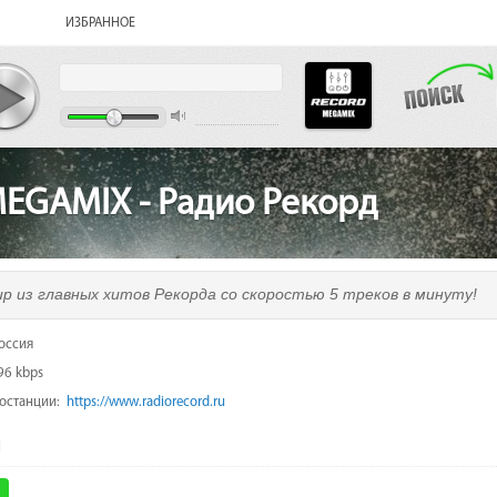
ИЗБРАННОЕ
EGAMIX - Радио Рекорд
p из главных хитов Рекорда со скоростью 5 треков в минуту!
оссия
96 kbps
иостанции:
https://www.radiorecord.ru