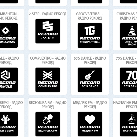
MBAHTON -
2-STEP - РАДИО РЕКОРД
GROOVE/TRIBAL -
CHRISTMAS R
ИО РЕКОРД
РАДИО РЕКОРД
РАДИО РЕ
LE - РАДИО
COMPLEXTRO - РАДИО
60'S DANCE - РАДИО
70'S DANCE 
РЕКОРД
РЕКОРД
РЕКОРД
РЕКОР
ВЕРХ! - РАДИО
ВЕСНУШКА FM - РАДИО
МЕДЛЯК FM - РАДИО
НАФТАЛИН FM 
РЕКОРД
РЕКОРД
РЕКОРД
РЕКОР