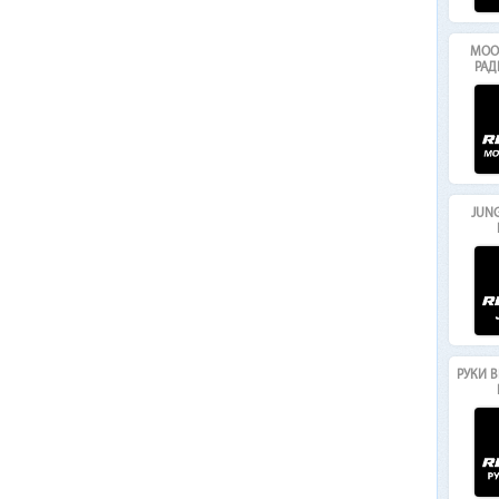
MOO
РАД
JUNG
РУКИ В