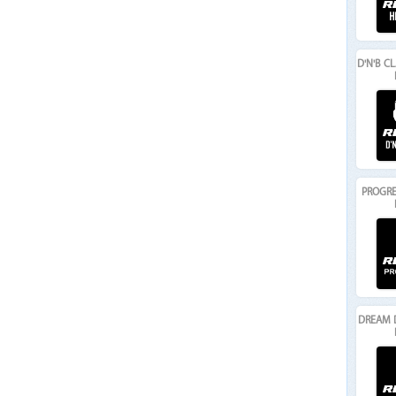
D'N'B C
PROGRE
DREAM 