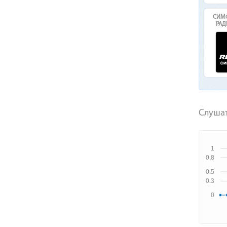
СИМФ
РАД
Слушат
1
0.8
0.5
0.3
0