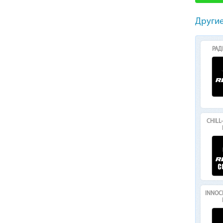
Другие
РАД
CHILL
INNOC