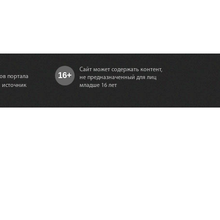
Сайт может содержать контент,
16+
ов портала
не предназначенный для лиц
а источник
младше 16 лет