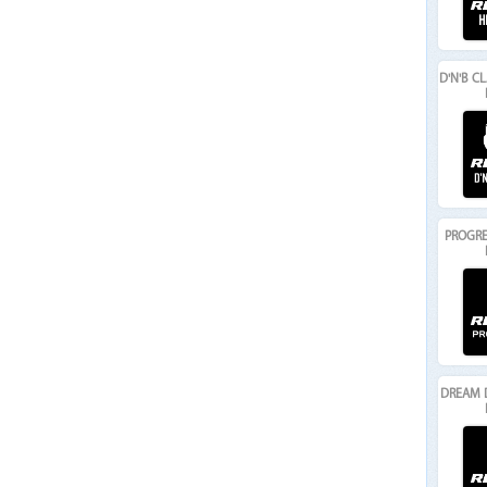
D'N'B C
PROGRE
DREAM 