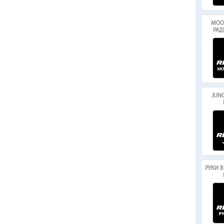
MOO
РАД
JUNG
РУКИ В