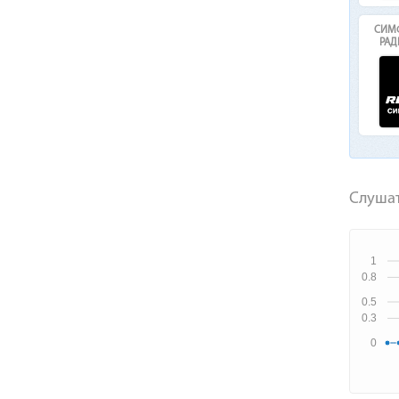
СИМФ
РАД
Слушат
1
0.8
0.5
0.3
0