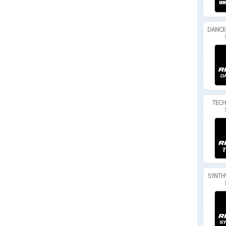
DANCE
TECH
SYNTH