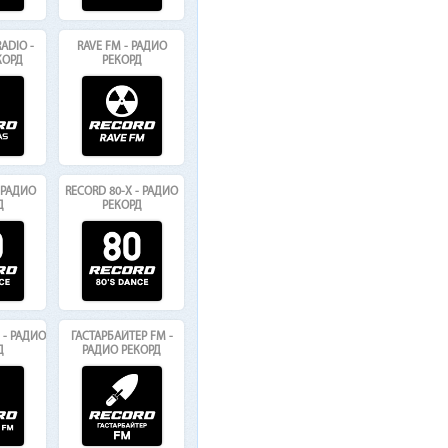
ADIO -
RAVE FM - РАДИО
КОРД
РЕКОРД
- РАДИО
RECORD 80-Х - РАДИО
Д
РЕКОРД
- РАДИО
ГАСТАРБАЙТЕР FM -
Д
РАДИО РЕКОРД