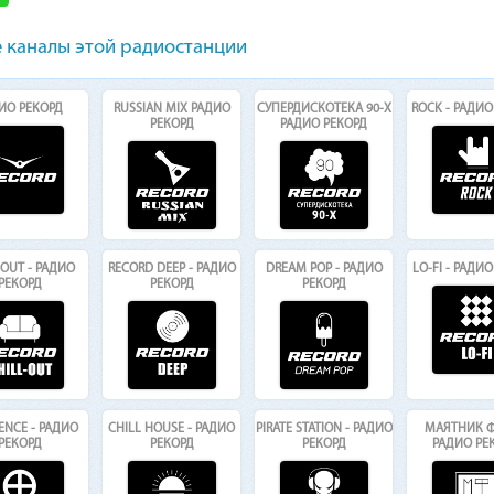
 каналы этой радиостанции
ИО РЕКОРД
RUSSIAN MIX РАДИО
СУПЕРДИСКОТЕКА 90-Х
ROCK - РАДИО
РЕКОРД
РАДИО РЕКОРД
-OUT - РАДИО
RECORD DEEP - РАДИО
DREAM POP - РАДИО
LO-FI - РАДИ
РЕКОРД
РЕКОРД
РЕКОРД
ENCE - РАДИО
CHILL HOUSE - РАДИО
PIRATE STATION - РАДИО
МАЯТНИК Ф
РЕКОРД
РЕКОРД
РЕКОРД
РАДИО РЕ