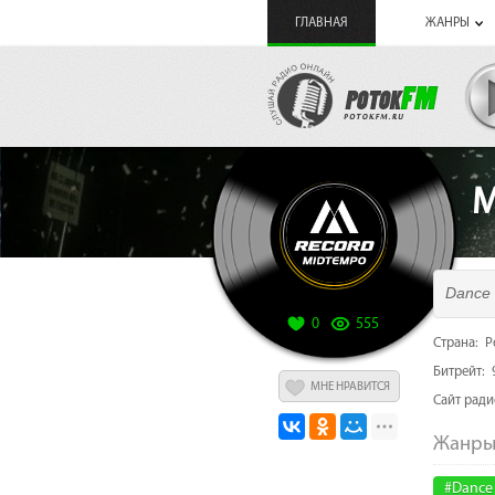
ГЛАВНАЯ
ЖАНРЫ
M
Dance
0
555
Страна: Р
Битрейт: 
МНЕ НРАВИТСЯ
Cайт рад
#Dance