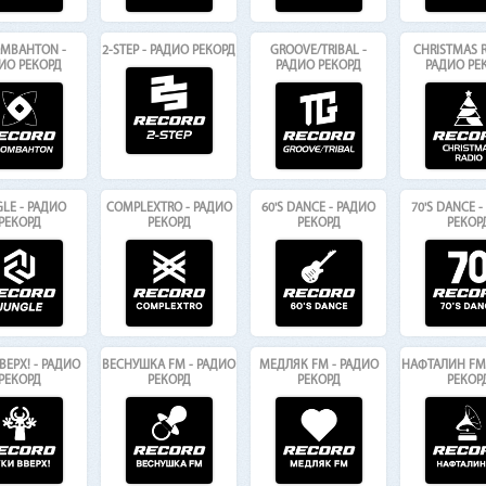
MBAHTON -
2-STEP - РАДИО РЕКОРД
GROOVE/TRIBAL -
CHRISTMAS R
ИО РЕКОРД
РАДИО РЕКОРД
РАДИО РЕ
LE - РАДИО
COMPLEXTRO - РАДИО
60'S DANCE - РАДИО
70'S DANCE 
РЕКОРД
РЕКОРД
РЕКОРД
РЕКОР
ВЕРХ! - РАДИО
ВЕСНУШКА FM - РАДИО
МЕДЛЯК FM - РАДИО
НАФТАЛИН FM 
РЕКОРД
РЕКОРД
РЕКОРД
РЕКОР