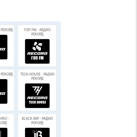
 РЕКОРД
ГОП FM - РАДИО
РЕКОРД
О РЕКОРД
TECH HOUSE - РАДИО
РЕКОРД
УКО -
BLACK RAP - РАДИО
КОРД
РЕКОРД