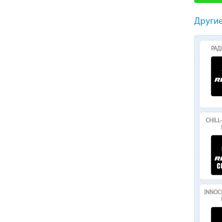
Другие
РАД
CHILL
INNOC