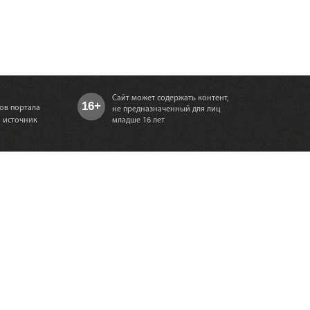
Сайт может содержать контент,
16+
ов портала
не предназначенный для лиц
а источник
младше 16 лет