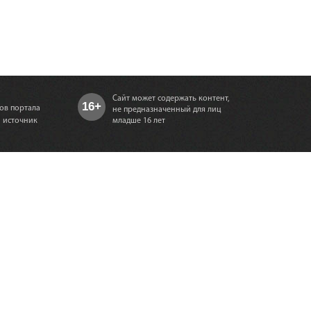
Сайт может содержать контент,
16+
ов портала
не предназначенный для лиц
а источник
младше 16 лет